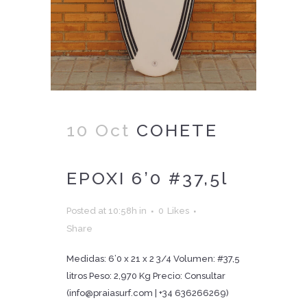
10 Oct
COHETE
EPOXI 6’0 #37,5l
Posted at 10:58h
in
0
Likes
Share
Medidas: 6’0 x 21 x 2 3/4 Volumen: #37,5
litros Peso: 2,970 Kg Precio: Consultar
(info@praiasurf.com | +34 636266269)