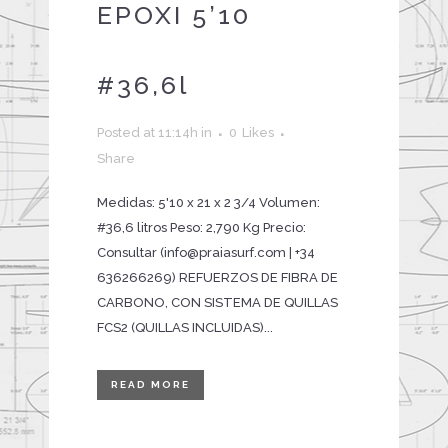
EPOXI 5’10
#36,6l
Posted at 11:14h
in
0
Likes
Share
Medidas: 5'10 x 21 x 2 3/4 Volumen:
#36,6 litros Peso: 2,790 Kg Precio:
Consultar (info@praiasurf.com | +34
636266269) REFUERZOS DE FIBRA DE
CARBONO, CON SISTEMA DE QUILLAS
FCS2 (QUILLAS INCLUIDAS)...
READ MORE